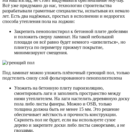
На наш взгляд, не стоит выдумывать оригинальные ноу-хау.
Всё уже придумано до нас, технологии строительства
разрабатывали грамотные специалисты, испытывая их немало
лет. Есть два надёжных, простых в исполнении и недорогих
способа утепления пола на лоджии:
Закрепить пенополистирол к бетонной плите дюбелями
и положить сверху ламинат. На такой небольшой
площади он всё равно будет немного «шевелиться», но
плинтуса по периметру прижмут покрытие,
минимизируют смещения.
Под ламинат можно уложить плёночный греющий пол, только
подстелить снизу слой фольгированного пенополиэтилена
Уложить на бетонную плиту пароизоляцию,
смонтировать лаги и заполнить пространство между
ними утеплителем. На лаги настелить деревянную доску
пола либо листы фанеры. Можно и OSB, только
толщина должна быть не менее 15 мм. Это решение
обеспечивает жёсткость и прочность конструкции.
Скрипеть пол не будет, если вы используете сухое
дерево и закрепите доски либо листы саморезами, а не
гвоздями.