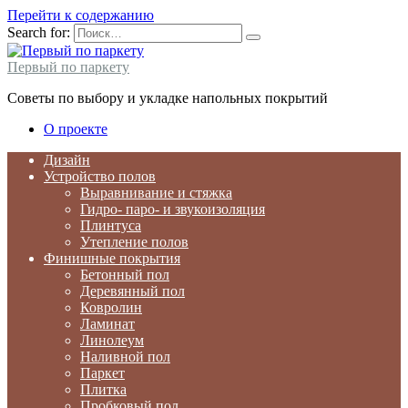
Перейти к содержанию
Search for:
Первый по паркету
Советы по выбору и укладке напольных покрытий
О проекте
Дизайн
Устройство полов
Выравнивание и стяжка
Гидро- паро- и звукоизоляция
Плинтуса
Утепление полов
Финишные покрытия
Бетонный пол
Деревянный пол
Ковролин
Ламинат
Линолеум
Наливной пол
Паркет
Плитка
Пробковый пол