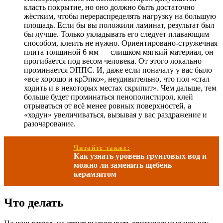
класть покрытие, но оно должно быть достаточно
жёстким, чтобы перераспределять нагрузку на большую
площадь. Если бы вы положили ламинат, результат был
бы лучше. Только укладывать его следует плавающим
способом, клеить не нужно. Ориентировано-стружечная
плита толщиной 6 мм — слишком мягкий материал, он
прогибается под весом человека. От этого локально
проминается ЭППС. И, даже если поначалу у вас было
«все хорошо и крЭпко», неудивительно, что пол «стал
ходить и в некоторых местах скрипит». Чем дальше, тем
больше будет проминаться пенополистирол, клей
отрываться от всё менее ровных поверхностей, а
«ходун» увеличиваться, вызывая у вас раздражение и
разочарование.
Читайте также:
Как узнать уровень грунтовых вод и
можно ли заменить щебень
керамзитом
Что делать