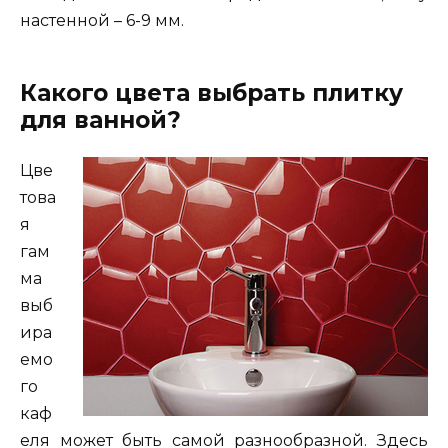
настенной – 6-9 мм.
Какого цвета выбрать плитку
для ванной?
Цве
това
я
гам
ма
выб
ира
емо
го
каф
еля может быть самой разнообразной. Здесь