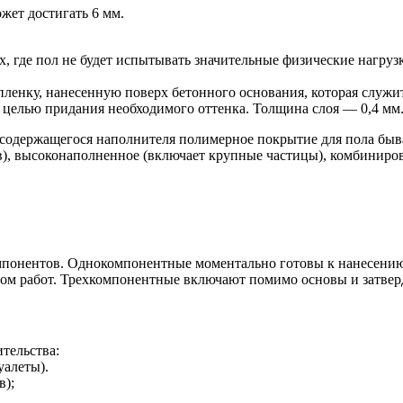
ет достигать 6 мм.
, где пол не будет испытывать значительные физические нагруз
нку, нанесенную поверх бетонного основания, которая служит 
 целью придания необходимого оттенка. Толщина слоя — 0,4 мм
 содержащегося наполнителя полимерное покрытие для пола быва
), высоконаполненное (включает крупные частицы), комбиниро
мпонентов. Однокомпонентные моментально готовы к нанесению,
алом работ. Трехкомпонентные включают помимо основы и затвер
тельства:
уалеты).
в);