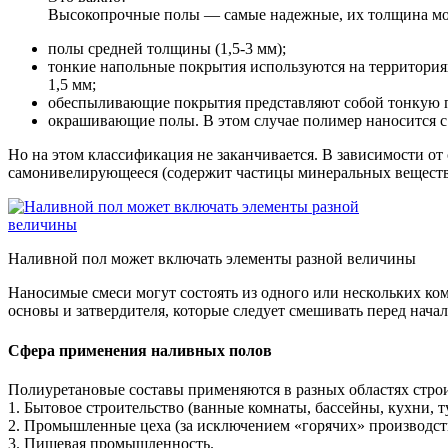
Высокопрочные полы — самые надежные, их толщина мож
полы средней толщины (1,5-3 мм);
тонкие напольные покрытия используются на территориях
1,5 мм;
обеспыливающие покрытия представляют собой тонкую пле
окрашивающие полы. В этом случае полимер наносится с
Но на этом классификация не заканчивается. В зависимости от
самонивелирующееся (содержит частицы минеральных веществ
Наливной пол может включать элементы разной величины
Наносимые смеси могут состоять из одного или нескольких ко
основы и затвердителя, которые следует смешивать перед нач
Сфера применения наливных полов
Полиуретановые составы применяются в разных областях строи
1. Бытовое строительство (ванные комнаты, бассейны, кухни, т
2. Промышленные цеха (за исключением «горячих» производст
3. Пищевая промышленность.