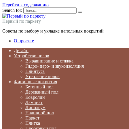
Перейти к содержанию
Search for:
Первый по паркету
Советы по выбору и укладке напольных покрытий
О проекте
Дизайн
Устройство полов
Выравнивание и стяжка
Гидро- паро- и звукоизоляция
Плинтуса
Утепление полов
Финишные покрытия
Бетонный пол
Деревянный пол
Ковролин
Ламинат
Линолеум
Наливной пол
Паркет
Плитка
Пробковый пол