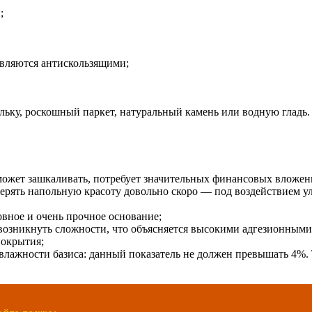
;
являются антискользящими;
льку, роскошный паркет, натуральный камень или водную гладь.
ожет зашкаливать, потребует значительных финансовых вложений
ерять напольную красоту довольно скоро — под воздействием ул
овное и очень прочное основание;
озникнуть сложности, что объясняется высокими адгезионными 
покрытия;
 влажности базиса: данный показатель не должен превышать 4%