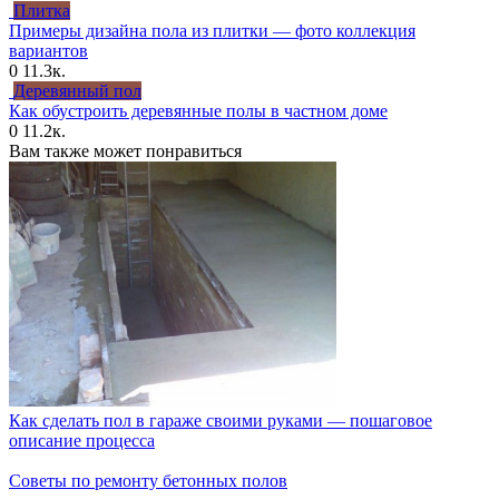
Плитка
Примеры дизайна пола из плитки — фото коллекция
вариантов
0
11.3к.
Деревянный пол
Как обустроить деревянные полы в частном доме
0
11.2к.
Вам также может понравиться
Как сделать пол в гараже своими руками — пошаговое
описание процесса
Советы по ремонту бетонных полов