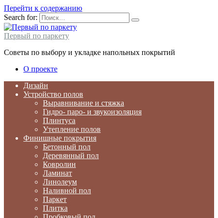
Перейти к содержанию
Search for:
Первый по паркету
Советы по выбору и укладке напольных покрытий
О проекте
Дизайн
Устройство полов
Выравнивание и стяжка
Гидро- паро- и звукоизоляция
Плинтуса
Утепление полов
Финишные покрытия
Бетонный пол
Деревянный пол
Ковролин
Ламинат
Линолеум
Наливной пол
Паркет
Плитка
Пробковый пол