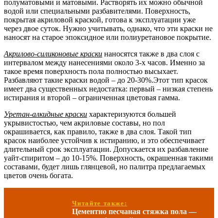
полуматовыми и матовыми. Растворять их можно обычной
водой или специальными разбавителями. Поверхность,
покрытая акриловой краской, готова к эксплуатации уже
через двое суток. Нужно учитывать, однако, что эти краски не
наносят на старое эпоксидное или полиуретановое покрытие.
Акрилово-силиконовые краски
наносятся также в два слоя с
интервалом между нанесениями около 3-х часов. Именно за
такое время поверхность пола полностью высыхает.
Разбавляют такие краски водой – до 20-30%.Этот тип красок
имеет два существенных недостатка: первый – низкая степень
истирания и второй – ограниченная цветовая гамма.
Уретан-алкидные краски
характеризуются большей
укрывистостью, чем акриловые составы, но пол
окрашивается, как правило, также в два слоя. Такой тип
красок наиболее устойчив к истиранию, и это обеспечивает
длительный срок эксплуатации. Допускается их разбавление
уайт-спиритом – до 10-15%. Поверхность, окрашенная такими
составами, будет лишь глянцевой, но палитра предлагаемых
цветов очень богата.
Читайте также:
Цементно песчаная стяжка пола —