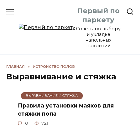
Перейти
Первый по
к
содержанию
паркету
Советы по выбору
и укладке
напольных
покрытий
ГЛАВНАЯ
»
УСТРОЙСТВО ПОЛОВ
Выравнивание и стяжка
ВЫРАВНИВАНИЕ И СТЯЖКА
Правила установки маяков для
стяжки пола
0
721