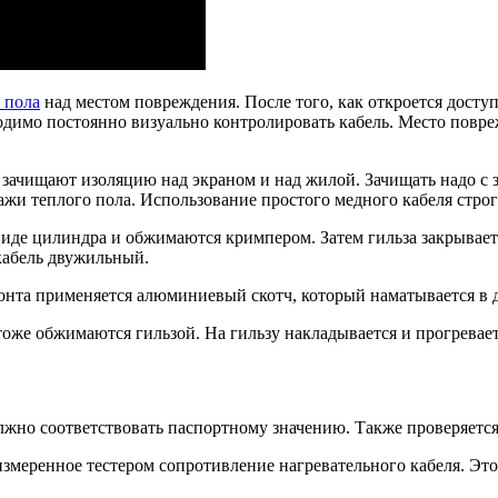
 пола
над местом повреждения. После того, как откроется доступ
одимо постоянно визуально контролировать кабель. Место повр
м зачищают изоляцию над экраном и над жилой. Зачищать надо с
ажи теплого пола. Использование простого медного кабеля стро
иде цилиндра и обжимаются кримпером. Затем гильза закрывает
кабель двужильный.
онта применяется алюминиевый скотч, который наматывается в д
тоже обжимаются гильзой. На гильзу накладывается и прогревае
олжно соответствовать паспортному значению. Также проверяет
змеренное тестером сопротивление нагревательного кабеля. Это