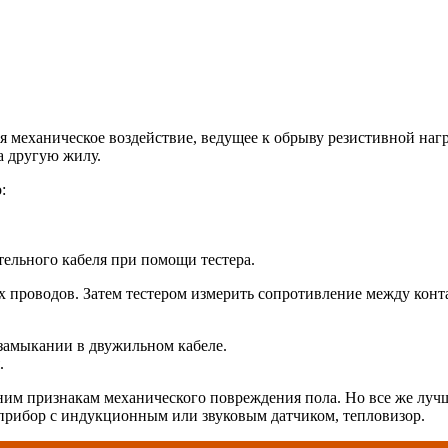
ся механическое воздействие, ведущее к обрыву резистивной наг
а другую жилу.
:
тельного кабеля при помощи тестера.
х проводов. Затем тестером измерить сопротивление между конт
замыкании в двужильном кабеле.
.
им признакам механического повреждения пола. Но все же лучш
 прибор с индукционным или звуковым датчиком, тепловизор.