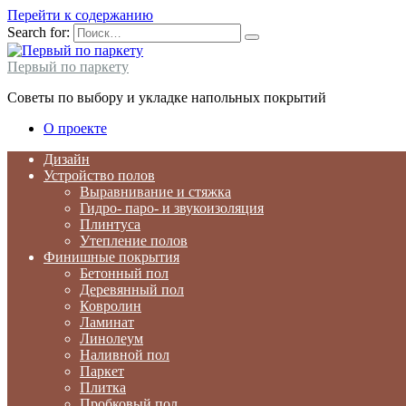
Перейти к содержанию
Search for:
Первый по паркету
Советы по выбору и укладке напольных покрытий
О проекте
Дизайн
Устройство полов
Выравнивание и стяжка
Гидро- паро- и звукоизоляция
Плинтуса
Утепление полов
Финишные покрытия
Бетонный пол
Деревянный пол
Ковролин
Ламинат
Линолеум
Наливной пол
Паркет
Плитка
Пробковый пол